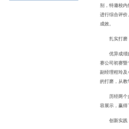
别，特邀校内
进行综合评价
成效。
扎实打磨
优异成绩
赛公司初赛暨
副经理程玲及
的打磨，从教
历经两个
容展示，赢得
创新实践