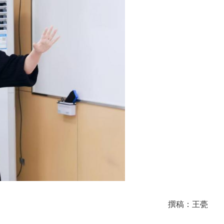
撰稿：王甍