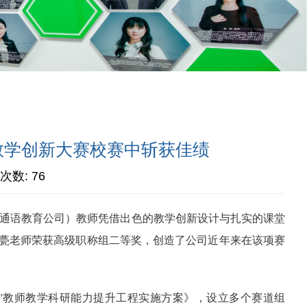
教师教学创新大赛校赛中斩获佳绩
览次数:
76
22（通语教育公司）教师凭借出色的教学创新设计与扎实的课堂
甍老师荣获高级职称组二等奖，创造了公司近年来在该项赛
+N”教师教学科研能力提升工程实施方案》，设立多个赛道组