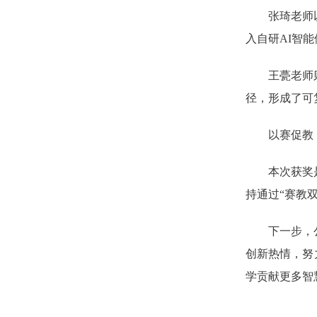
张琦老师
入自研AI智
王甍老师
径，形成了可
以赛促教
本次获奖
持通过“赛教
下一步，
创新热情，努
学贡献更多智