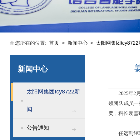
您所在的位置:
首页
>
新闻中心
>
太阳网集团tcy872
新闻中心
太阳网集团tcy8722新
2025
领团队成员一
闻
奕，科长袁雪
公告通知
任远副经