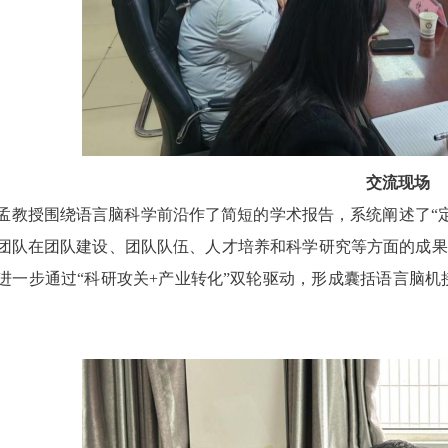
交流现场
孟教授围绕语言脑科学前沿作了简短的学术报告，系统阐述了“
团队在团队建设、团队队伍、人才培养和科学研究等方面的成果
进一步通过“科研攻关+产业转化”双轮驱动，
形成囊括语言脑机