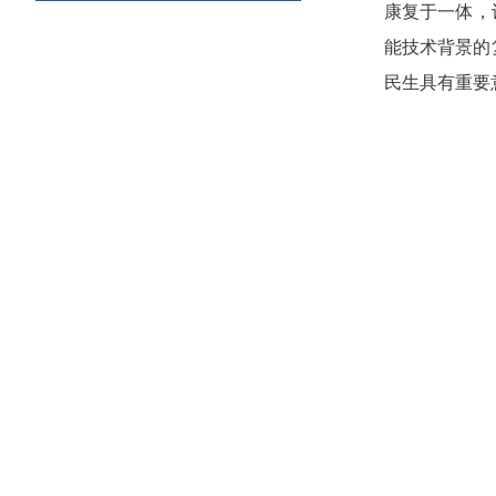
康复于一体，
能技术背景的
民生具有重要