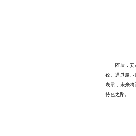
随后，姜
径。通过展示
表示，未来将
特色之路。