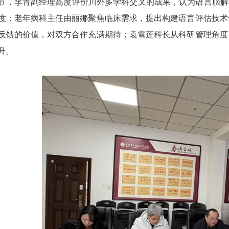
节，李青副经理高度评价川外多学科交叉的成果，认为语言脑解
度；老年病科主任由丽娜聚焦临床需求，提出构建语言评估技术
反馈的价值，对双方合作充满期待；袁雪莲科长从科研管理角度
升。