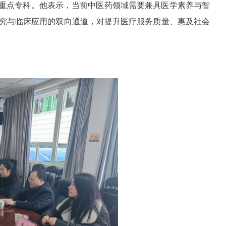
重点专科
。他表示，当前中医药领域需要兼具医学素养与智
究与临床应用的双向通道，对提升医疗服务质量、惠及社会