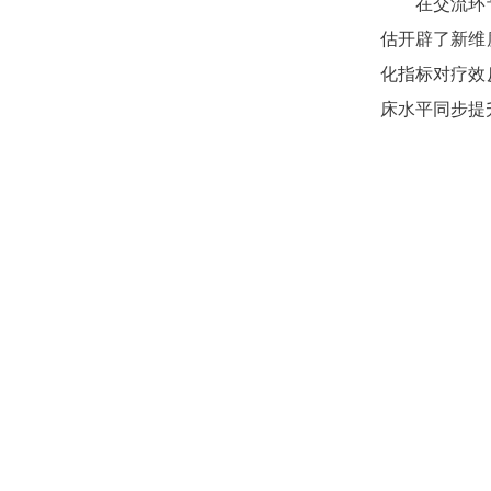
在交流环
估开辟了新维
化指标对疗效
床水平同步提