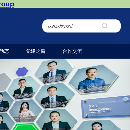
roup
动态
党建之窗
合作交流