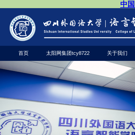
中国·
首页
太阳网集团tcy8722
关于我们
学工动态