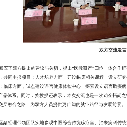
双方交流发言
回应了院方提出的建议与关切，
提出“医教研产”四位一体合作
，共同申报项目
；人才培养方面，开设临床相关课程，设立研究
；
临床方面，试点建设语言健康体检中心，探索设立语言脑疾病
”产品体系。
同时，姜教授还表示，本次交流也是一次访企拓岗之
交叉融合之路，
为双方人员提供更广阔的就业路径与发展前景。
远副经理带领团队实地参观中医综合传统诊疗室、治未病科传统