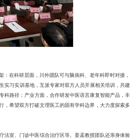
框架：在科研层面，川外团队可与
脑病科、老年科
即时
对接，
生实习实训基地，互派专家对双方人员开展相关培训，共建
专科路径；产业方面，合作研发中医语言康复智能产品，丰
行，希望双方
打破文理医工的固有学科边界，大力度探索多
疗法室、门诊中医综合治疗区等。姜孟教授团队还亲身体验