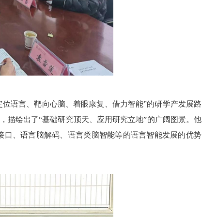
定位语言、靶向心脑、着眼康复、借力智能”的研学产发展路
，
描绘出了“基础研究顶天、应用研究立地”的广阔图景。他
接口、语言脑解码、语言类脑智能等的语言智能发展的优势