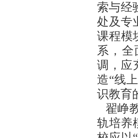
索与经
处及专
课程模
系，全
调，应
造“线
识教育
翟峥
轨培养
校应以