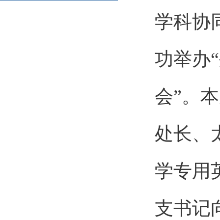
学科协
功举办
会”。
处长、太
学专用
支书记