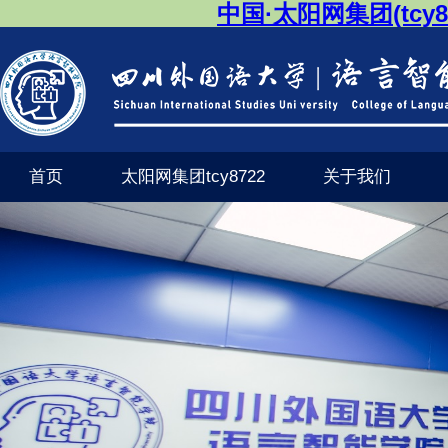
中国·太阳网集团(tcy87
首页
太阳网集团tcy8722
关于我们
学工动态