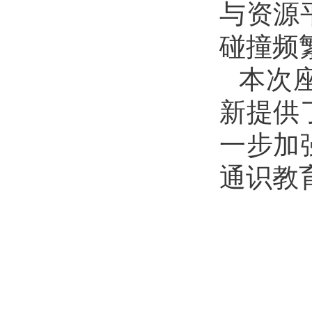
与资源
碰撞频
本次
新提供
一步加
通识教