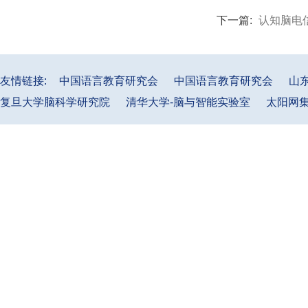
下一篇:
认知脑电
友情链接:
中国语言教育研究会
中国语言教育研究会
山
复旦大学脑科学研究院
清华大学-脑与智能实验室
太阳网集