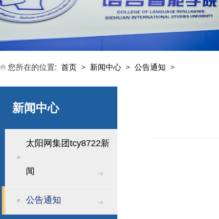
您所在的位置:
首页
>
新闻中心
>
公告通知
>
新闻中心
太阳网集团tcy8722新
闻
公告通知