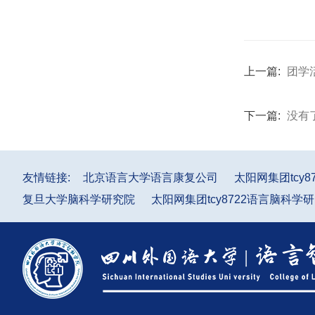
上一篇:
团学
下一篇:
没有
友情链接:
北京语言大学语言康复公司
太阳网集团tcy87
复旦大学脑科学研究院
太阳网集团tcy8722语言脑科学