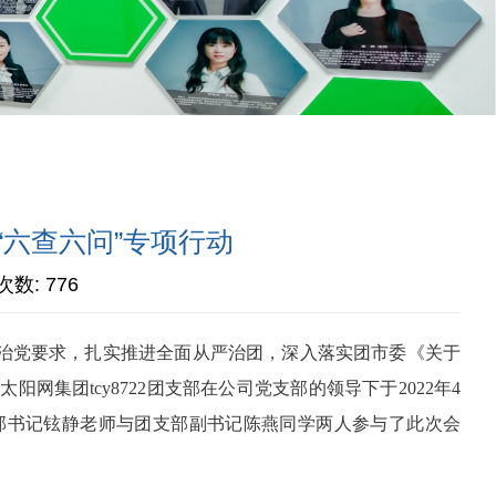
部“六查六问”专项行动
览次数:
776
治党要求，扎实推进全面从严治团，深入落实团市委《关于
集团tcy8722团支部在公司党支部的领导下于2022年4
支部书记铉静老师与团支部副书记陈燕同学两人参与了此次会