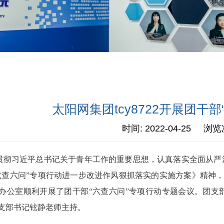
太阳网集团tcy8722开展团干
时间: 2022-04-25 浏
贯彻习近平总书记关于青年工作的重要思想，认真落实全面从严
查六问”专项行动进一步改进作风狠抓落实的实施方案》精神，太阳网
司办公室顺利开展了团干部“六查六问”专项行动专题会议。团
支部书记铉静老师主持。