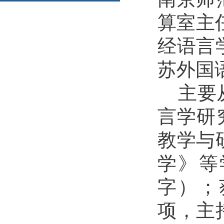
算室主任
经语言
苏外国
主要
言学研
教学与
学》等
字）；
项，主