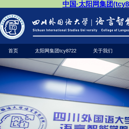
中国·太阳网集团(tcy87
首页
太阳网集团tcy8722
关于我们
学工动态