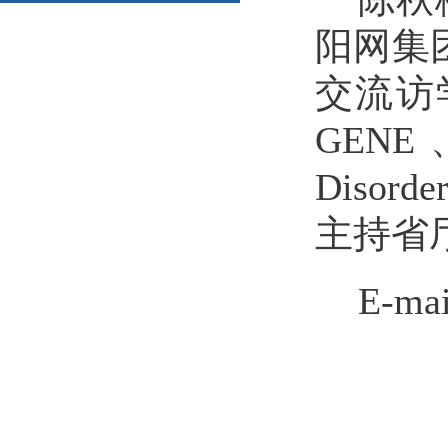
阳网集团
交流访
GENE、M
Diso
主持省
E-mai