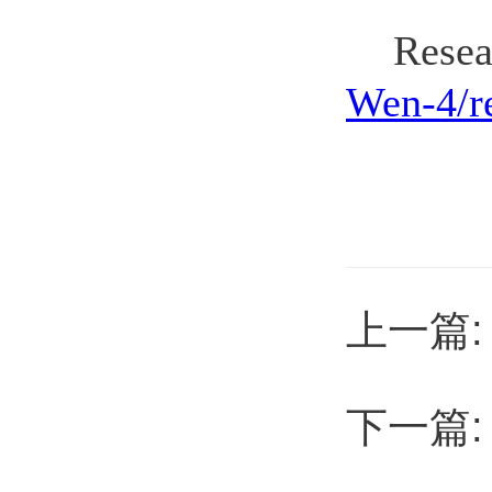
Res
Wen-4/r
上一篇
下一篇